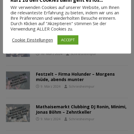
Wir verwenden Cookies auf unserer Website, um Ihnen
DJ Minimi Après-Ski-Party im Zehntkeller
die relevanteste Erfahrung zu bieten, indem wir uns an
Schriesheim
Ihre Präferenzen und wiederholten Besuche erinnern.
10. März 2024
Schriesheimpur
Durch Klicken auf "Akzeptieren" stimmen Sie der
Verwendung ALLER Cookies zu.
Cookie Einstellungen
ACCEPT
Festzelt – Jens Huthoff und Band –
Mathaisemarkt 2024
10. März 2024
Schriesheimpur
Festzelt – Firma Holunder – Morgens
müde, abends munter
9. März 2024
Schriesheimpur
Mathaisemarkt Clubbing DJ Ronin, Minimi,
Jonas Böhm – Zehntkeller
9. März 2024
Schriesheimpur