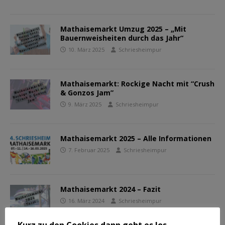
Mathaisemarkt Umzug 2025 – „Mit
Bauernweisheiten durch das Jahr“
10. März 2025
Schriesheimpur
Mathaisemarkt: Rockige Nacht mit “Crush
& Gonzos Jam”
9. März 2025
Schriesheimpur
Mathaisemarkt 2025 – Alle Informationen
7. Februar 2025
Schriesheimpur
Mathaisemarkt 2024 – Fazit
16. März 2024
Schriesheimpur
Kurz zu den Cookies dann geht es los...