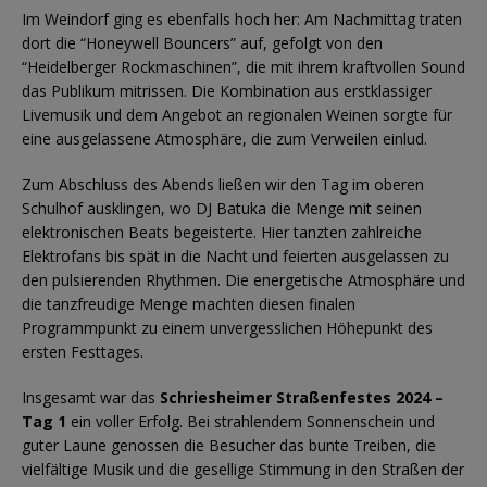
Im Weindorf ging es ebenfalls hoch her: Am Nachmittag traten
dort die “Honeywell Bouncers” auf, gefolgt von den
“Heidelberger Rockmaschinen”, die mit ihrem kraftvollen Sound
das Publikum mitrissen. Die Kombination aus erstklassiger
Livemusik und dem Angebot an regionalen Weinen sorgte für
eine ausgelassene Atmosphäre, die zum Verweilen einlud.
Zum Abschluss des Abends ließen wir den Tag im oberen
Schulhof ausklingen, wo DJ Batuka die Menge mit seinen
elektronischen Beats begeisterte. Hier tanzten zahlreiche
Elektrofans bis spät in die Nacht und feierten ausgelassen zu
den pulsierenden Rhythmen. Die energetische Atmosphäre und
die tanzfreudige Menge machten diesen finalen
Programmpunkt zu einem unvergesslichen Höhepunkt des
ersten Festtages.
Insgesamt war das
Schriesheimer Straßenfestes 2024 –
Tag 1
ein voller Erfolg. Bei strahlendem Sonnenschein und
guter Laune genossen die Besucher das bunte Treiben, die
vielfältige Musik und die gesellige Stimmung in den Straßen der