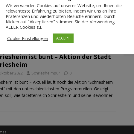
Wir verwenden Cookies auf unserer Website, um Ihnen die
VERANSTALTUNGEN
ALLGEMEIN
WANDERN
relevanteste Erfahrung zu bieten, indem wir uns an Ihre
Präferenzen und wiederholten Besuche erinnern. Durch
Klicken auf "Akzeptieren" stimmen Sie der Verwendung
ALLER Cookies zu.
Cookie Einstellungen
ACCEPT
riesheim ist bunt – Aktion der Stadt
riesheim
 Oktober 2022
Schriesheimpur
0
esheim ist bunt – Aktuell läuft noch die Aktion “Schriesheim
unt” mit den unterschiedlichsten Programmteilen. Gezeigt
n soll, wie facettenreich Schriesheim und seine Bewohner
mes