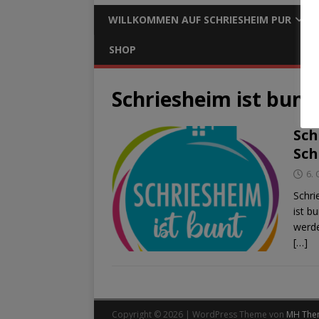
WILLKOMMEN AUF SCHRIESHEIM PUR
SHOP
Schriesheim ist bunt
Sch
Sch
6.
Schri
ist b
werde
[…]
Copyright © 2026 | WordPress Theme von
MH The