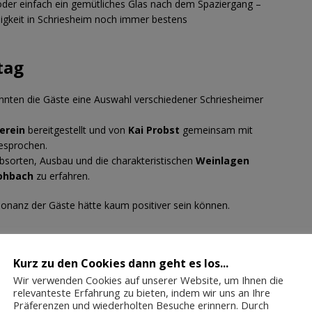
der einfach ein gemütliches Glas nach dem Spaziergang –
ligkeit in Schriesheim noch immer bestens
tag
nten die Gäste eine Auswahl verschiedener Schriesheimer
erein
bereitgestellt und von
Kai Probst
gemeinsam mit
esprochen.
bsorten, Ausbau und die charakteristischen
Weinlagen
ohbach
zu erfahren.
sonanz der Gäste hätte kaum positiver sein können.
Kurz zu den Cookies dann geht es los...
 geöffnet
– danach geht es in die Winterpause.
Wir verwenden Cookies auf unserer Website, um Ihnen die
obe plant der
planen die Beteiligten, diese
ab Frühjahr
relevanteste Erfahrung zu bieten, indem wir uns an Ihre
Präferenzen und wiederholten Besuche erinnern. Durch