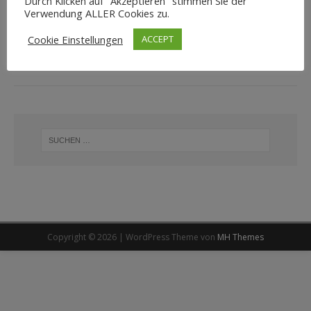
Durch Klicken auf "Akzeptieren" stimmen Sie der
Verwendung ALLER Cookies zu.
Rotweinwanderung Schriesheim 2025 –
Cookie Einstellungen
ACCEPT
Sonne u. Genuss
2. Februar 2025
Schriesheimpur
Copyright © 2026 | WordPress Theme von
MH Themes